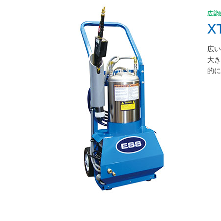
広範
X
広い
大
的に