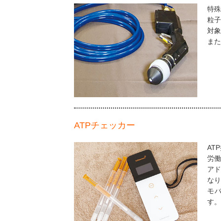
特殊
粒子
対象
また
ATPチェッカー
AT
労働
ア
なり
モバ
す。