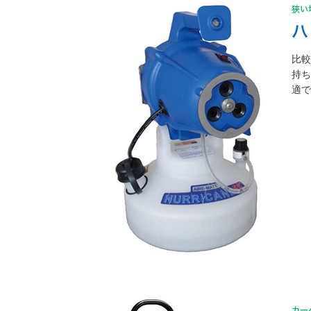
狭い
ハ
比較
持
適で
カー