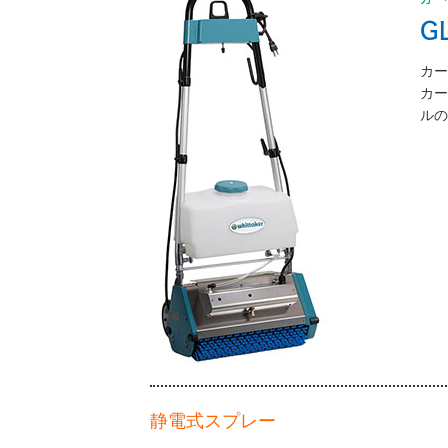
G
カー
カ
ルの
静電式スプレー