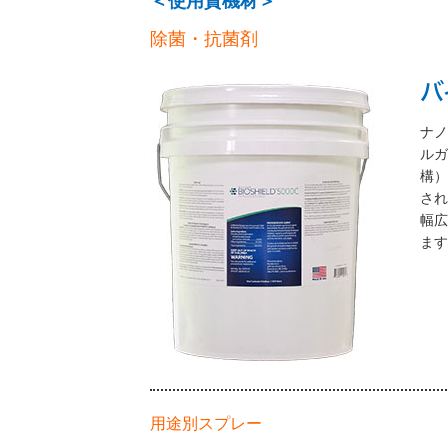
＜使用資機材＞
除菌・抗菌剤
バ
ナ
ルガ
構
され
幅
ます
用途別スプレー